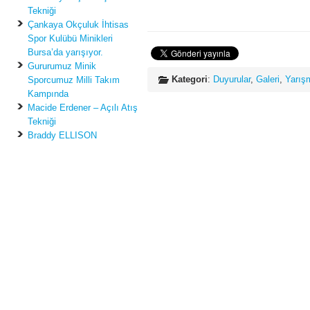
Tekniği
Çankaya Okçuluk İhtisas
Spor Kulübü Minikleri
Bursa’da yarışıyor.
Gururumuz Minik
Kategori
:
Duyurular
,
Galeri
,
Yarış
Sporcumuz Milli Takım
Kampında
Macide Erdener – Açılı Atış
Tekniği
Braddy ELLISON