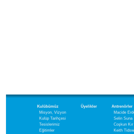
Kulübümüz
Üyelikler
Antrenörler
Misyon, Vizyon
Macide Erd
Kulüp Tarihçesi
Selin Suna
Tesislerimiz
Coşkun Kır
Eğitimler
Keith Tidsw