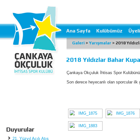
Ana Sayfa
Kulübümüz
Üyeli
Galeri
>
Yarışmalar
> 2018 Yıldız
2018 Yıldızlar Bahar Kupa
Çankaya Okçuluk İhtisas Spor Kulübünün
Son derece heyecanlı olan sporcular ilk
Duyurular
21. Yüzyıl Açılı Atış