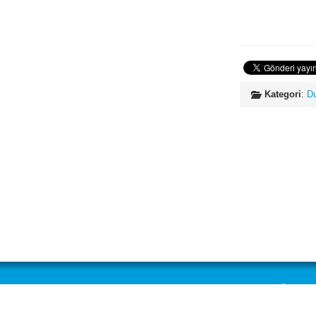
Kategori
:
Du
Kulübümüz
Üyelikle
Misyon, Vizyon