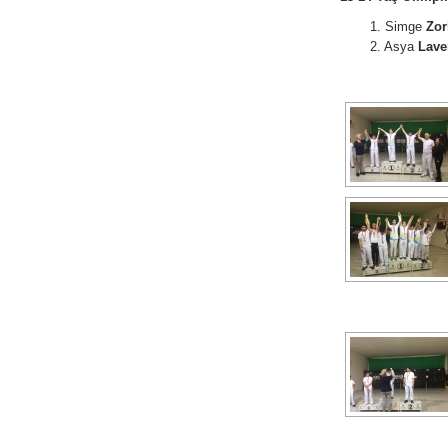
1. Simge
Zor
2. Asya
Lave