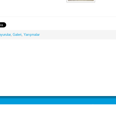
yurular
,
Galeri
,
Yarışmalar
r
Antrenörler
Galeri
İletişim
Macide Erdener
Basın
İletişim Formu