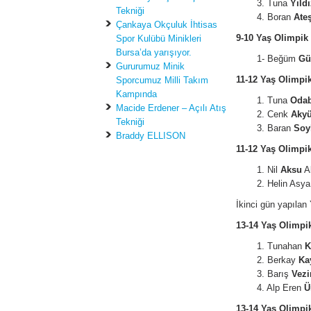
3. Tuna
Yıldı
Tekniği
4. Boran
Ate
Çankaya Okçuluk İhtisas
9-10 Yaş Olimpik 
Spor Kulübü Minikleri
Bursa’da yarışıyor.
1- Beğüm
Gü
Gururumuz Minik
11-12 Yaş Olimpik
Sporcumuz Milli Takım
Kampında
1. Tuna
Oda
Macide Erdener – Açılı Atış
2. Cenk
Aky
Tekniği
3. Baran
Soy
Braddy ELLISON
11-12 Yaş Olimpik
1. Nil
Aksu
Al
2. Helin Asy
İkinci gün yapılan
13-14 Yaş Olimpi
1. Tunahan
K
2. Berkay
Ka
3. Barış
Vezi
4. Alp Eren
Ü
13-14 Yaş Olimpik