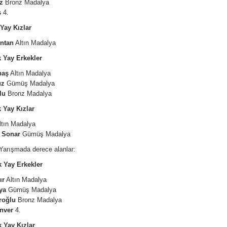
z
Bronz Madalya
ş
4.
Yay Kızlar
ntan
Altın Madalya
 Yay Erkekler
baş
Altın Madalya
üz
Gümüş Madalya
lu
Bronz Madalya
 Yay Kızlar
tın Madalya
a
Sonar
Gümüş Madalya
 Yarışmada derece alanlar:
k Yay Erkekler
ır
Altın Madalya
ya
Gümüş Madalya
roğlu
Bronz Madalya
nver
4.
 Yay Kızlar