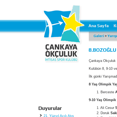
Ana Sayfa
K
Galeri
>
Yarış
8.BOZOĞLU
Çankaya Okçuluk İ
Kulübün 8, 9-10 ve 
İlk günki Yarışmad
8 Yaş Olimpik Yay
1. Berceste
A
9-10 Yaş Olimpik 
Duyurular
1. Ali Cesur
S
2. Doruk
Sak
21. Yüzyıl Açılı Atış