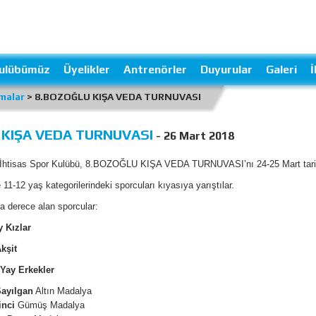
ulübümüz
Üyelikler
Antrenörler
Duyurular
Galeri
İ
malar
> 8.BOZOĞLU KIŞA VEDA TURNUVASI
 KIŞA VEDA TURNUVASI
- 26 Mart 2018
htisas Spor Kulübü, 8.BOZOĞLU KIŞA VEDA TURNUVASI’nı 24-25 Mart tarihl
11-12 yaş kategorilerindeki sporcuları kıyasıya yarıştılar.
a derece alan sporcular:
 Kızlar
kşit
Yay Erkekler
ayılgan
Altın Madalya
inci
Gümüş Madalya