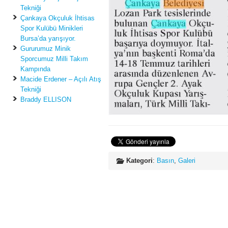
Tekniği
Çankaya Okçuluk İhtisas
Spor Kulübü Minikleri
Bursa’da yarışıyor.
Gururumuz Minik
Sporcumuz Milli Takım
Kampında
Macide Erdener – Açılı Atış
Tekniği
Braddy ELLISON
Kategori
:
Basın
,
Galeri