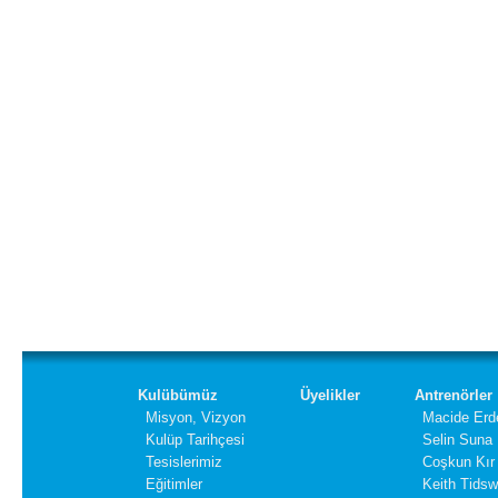
Kulübümüz
Üyelikler
Antrenörler
Misyon, Vizyon
Macide Erd
Kulüp Tarihçesi
Selin Suna
Tesislerimiz
Coşkun Kır
Eğitimler
Keith Tidsw