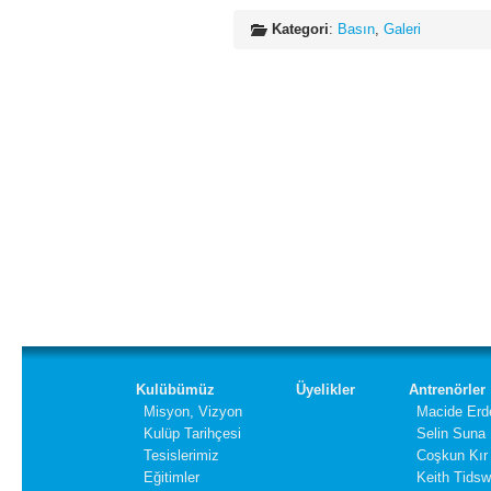
Kategori
:
Basın
,
Galeri
Kulübümüz
Üyelikler
Antrenörler
Misyon, Vizyon
Macide Erd
Kulüp Tarihçesi
Selin Suna
Tesislerimiz
Coşkun Kır
Eğitimler
Keith Tidsw