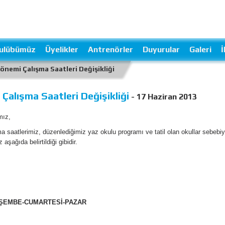
ulübümüz
Üyelikler
Antrenörler
Duyurular
Galeri
İ
önemi Çalışma Saatleri Değişikliği
Çalışma Saatleri Değişikliği
- 17 Haziran 2013
mız,
 saatlerimiz, düzenlediğimiz yaz okulu programı ve tatil olan okullar sebebiyl
aşağıda belirtildiği gibidir.
ŞEMBE-CUMARTESİ-PAZAR