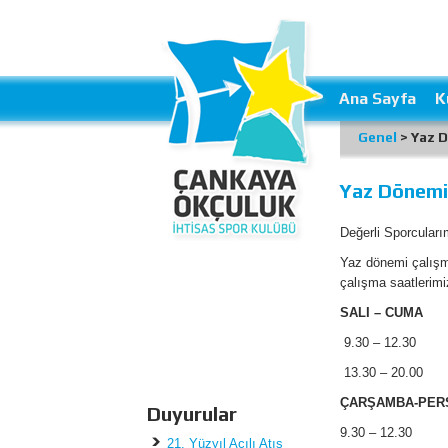
Ana Sayfa
K
Genel
> Yaz D
Yaz Dönemi 
Değerli Sporcuları
Yaz dönemi çalışma
çalışma saatlerimiz 
SALI – CUMA
9.30 – 12.30
13.30 – 20.00
ÇARŞAMBA-PER
Duyurular
9.30 – 12.30
21. Yüzyıl Açılı Atış