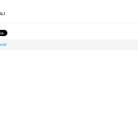
LI
enel