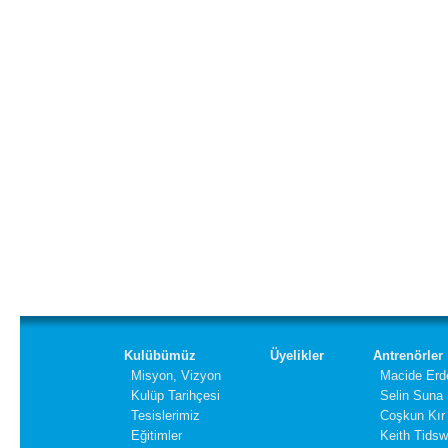
Kulübümüz
Üyelikler
Antrenörler
Misyon, Vizyon
Macide Erd
Kulüp Tarihçesi
Selin Suna
Tesislerimiz
Coşkun Kır
Eğitimler
Keith Tidsw