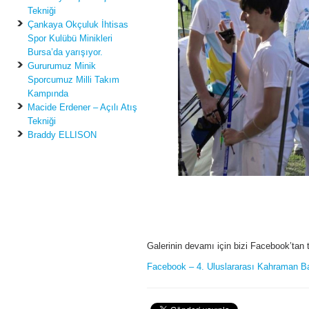
Tekniği
Çankaya Okçuluk İhtisas
Spor Kulübü Minikleri
Bursa’da yarışıyor.
Gururumuz Minik
Sporcumuz Milli Takım
Kampında
Macide Erdener – Açılı Atış
Tekniği
Braddy ELLISON
Galerinin devamı için bizi Facebook’tan ta
Facebook – 4. Uluslararası Kahraman Bag