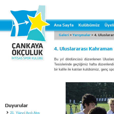
Ana Sayfa
Kulübümüz
Üyeli
Galeri
>
Yarışmalar
> 4. Uluslara
4. Uluslararası Kahraman 
Bu yıl dördüncüsü düzenlenen Uluslar
Tesislerinde geçtiğimiz hafta düzenlend
bir kafile ile katılan kulübümüz, genç sp
Duyurular
21. Yüzyıl Açılı Atış