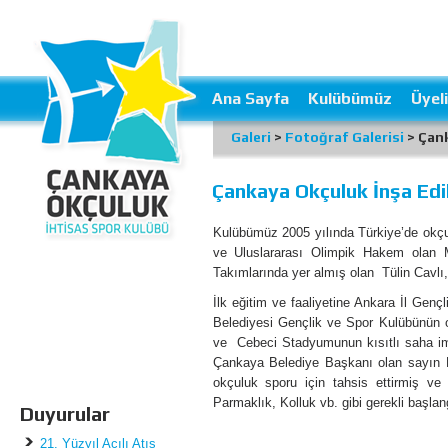
Ana Sayfa
Kulübümüz
Üyeli
Galeri
>
Fotoğraf Galerisi
> Çank
Çankaya Okçuluk İnşa Edi
Kulübümüz 2005 yılında Türkiye’de okçulu
ve Uluslararası Olimpik Hakem olan Ma
Takımlarında yer almış olan Tülin Cavlı, 
İlk eğitim ve faaliyetine Ankara İl G
Belediyesi Gençlik ve Spor Kulübünün o
ve Cebeci Stadyumunun kısıtlı saha imk
Çankaya Belediye Başkanı olan sayın M
okçuluk sporu için tahsis ettirmiş ve
Parmaklık, Kolluk vb. gibi gerekli başla
Duyurular
21. Yüzyıl Açılı Atış