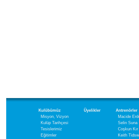
Kulübümüz
Üyelikler
Antrenörler
Misyon, Vizyon
Macide Erd
Kulüp Tarihçesi
Selin Suna
Tesislerimiz
Coşkun Kır
Eğitimler
Keith Tidsw