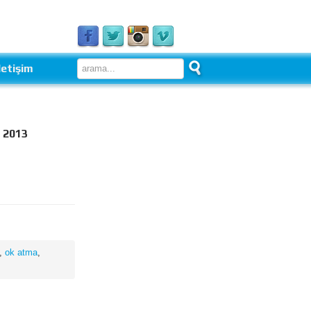
letişim
 2013
,
ok atma
,