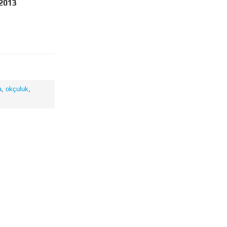
2013
a
,
okçuluk
,