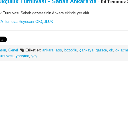
Okçuluk Turnuvası – Sabah Ankara’da
- 04 Temmuz 
k Turnuvası Sabah gazetesinin Ankara ekinde yer aldı.
asın
,
Genel
Etiketler
:
ankara
,
atış
,
bozoğlu
,
çankaya
,
gazete
,
ok
,
ok atm
urnuvası
,
yarışma
,
yay