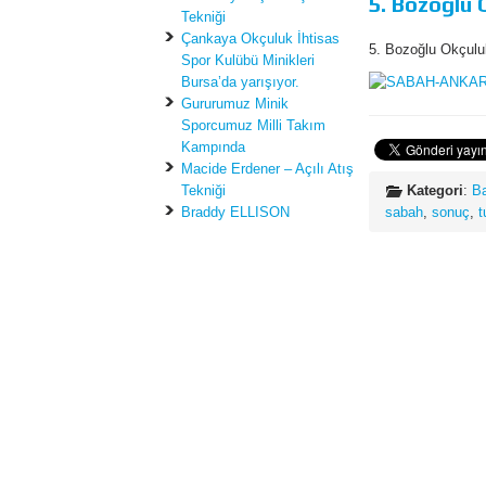
5. Bozoğlu 
Tekniği
Çankaya Okçuluk İhtisas
5. Bozoğlu Okçulu
Spor Kulübü Minikleri
Bursa’da yarışıyor.
Gururumuz Minik
Sporcumuz Milli Takım
Kampında
Macide Erdener – Açılı Atış
Tekniği
Kategori
:
B
Braddy ELLISON
sabah
,
sonuç
,
t