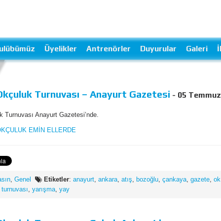
ulübümüz
Üyelikler
Antrenörler
Duyurular
Galeri
İ
Okçuluk Turnuvası – Anayurt Gazetesi
- 05 Temmuz
k Turnuvası Anayurt Gazetesi’nde.
asın
,
Genel
Etiketler
:
anayurt
,
ankara
,
atış
,
bozoğlu
,
çankaya
,
gazete
,
ok
,
turnuvası
,
yarışma
,
yay