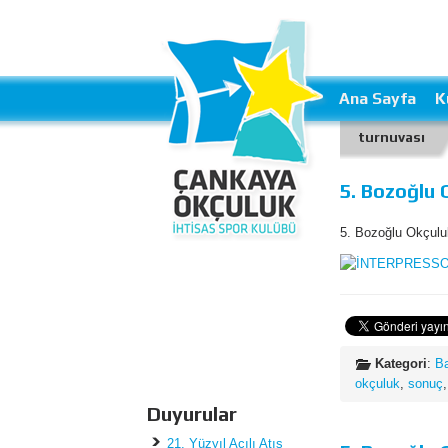
Ana Sayfa
K
turnuvası
5. Bozoğlu 
5. Bozoğlu Okçulu
Kategori
:
B
okçuluk
,
sonuç
Duyurular
21. Yüzyıl Açılı Atış